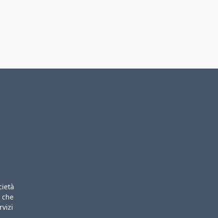
cietà
i che
rvizi