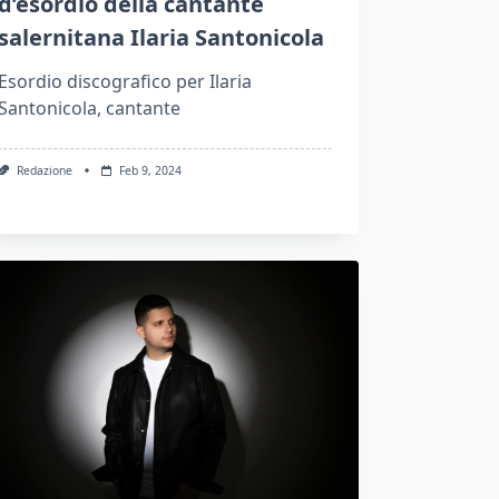
d’esordio della cantante
salernitana Ilaria Santonicola
Esordio discografico per Ilaria
Santonicola, cantante
Redazione
Feb 9, 2024