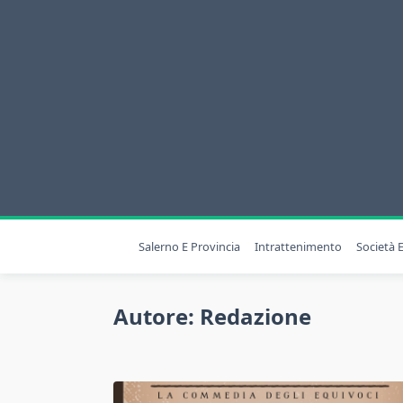
Skip
to
content
Salerno E Provincia
Intrattenimento
Società E
Autore:
Redazione