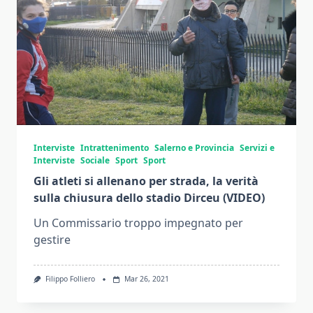
Interviste
Intrattenimento
Salerno e Provincia
Servizi e
Interviste
Sociale
Sport
Sport
Gli atleti si allenano per strada, la verità
sulla chiusura dello stadio Dirceu (VIDEO)
Un Commissario troppo impegnato per
gestire
Filippo Folliero
Mar 26, 2021