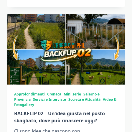
Approfondimenti
Cronaca
Mini serie
Salerno e
Provincia
Servizi e Interviste
Società e Attualità
Video &
Fotogallery
BACKFLIP 02 – Un’idea giusta nel posto
sbagliato, dove può rinascere oggi?
Ci sono idee che nascono con