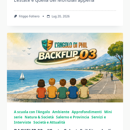
L’estate è quella dei Mondiali appena
Filippo Folliero
Lug 20, 2026
A scuola con l'Angolo
Ambiente
Approfondimenti
Mini
serie
Natura & Società
Salerno e Provincia
Servizi e
Interviste
Società e Attualità