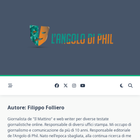
Skip
to
content
Autore:
Filippo Folliero
Giornalista de "Il Mattino" e web writer per diverse testate
giornalistiche online. Responsabile di diversi uffici stampa. Mi occupo di
giornalismo e comunicazione da più di 10 anni. Responsabile editoriale
de l'Angolo di Phil. Nato nell'epoca sbagliata, alla continua ricerca di me