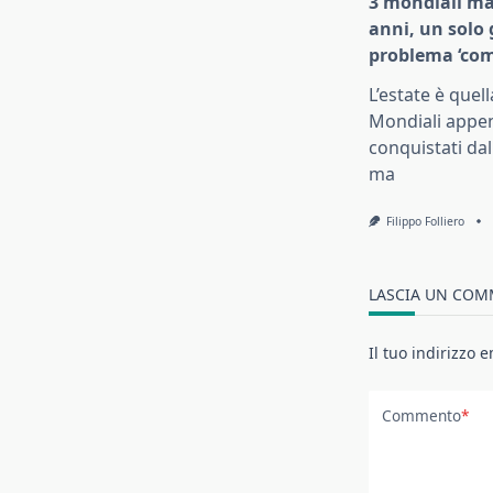
3 mondiali ma
anni, un solo
problema ‘co
L’estate è quell
Mondiali appe
conquistati da
ma
Filippo Folliero
LASCIA UN CO
Il tuo indirizzo 
Commento
*