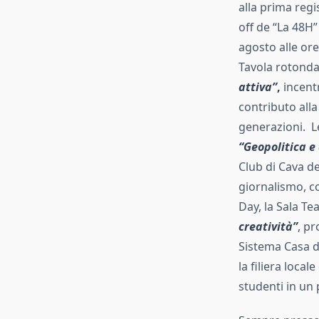
alla prima regis
off de “La 48H”
agosto alle ore
Tavola rotond
attiva”
,
incentr
contributo alla
generazioni. Le
“Geopolitica e 
Club di Cava de’
giornalismo, co
Day, la Sala Te
creatività”
, p
Sistema Casa di
la filiera loca
studenti in un 