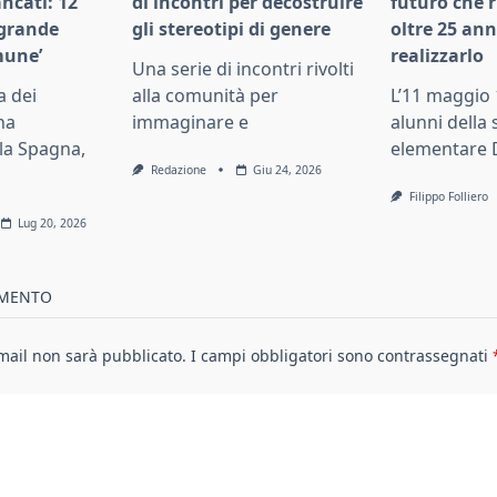
ncati: 12
di incontri per decostruire
futuro che 
 grande
gli stereotipi di genere
oltre 25 an
mune’
realizzarlo
Una serie di incontri rivolti
a dei
alla comunità per
L’11 maggio 
na
immaginare e
alunni della
lla Spagna,
elementare 
Redazione
Giu 24, 2026
Filippo Folliero
Lug 20, 2026
MMENTO
email non sarà pubblicato.
I campi obbligatori sono contrassegnati