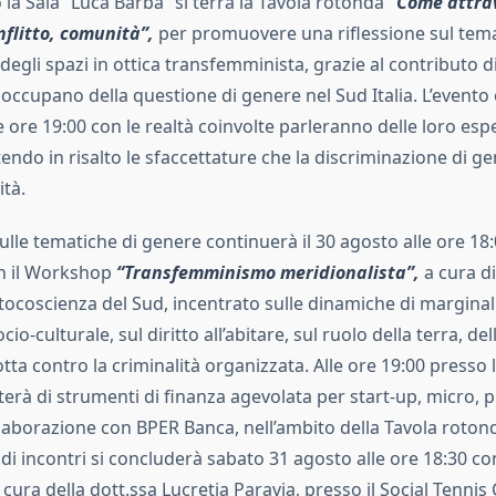
la Sala “Luca Barba” si terrà la Tavola rotonda
“Come attra
nflitto, comunità”,
per promuovere una riflessione sul tema
egli spazi in ottica transfemminista, grazie al contributo di
si occupano della questione di genere nel Sud Italia. L’evento
le ore 19:00 con le realtà coinvolte parleranno delle loro esp
endo in risalto le sfaccettature che la discriminazione di 
ità.
sulle tematiche di genere continuerà il 30 agosto alle ore 18:
n il Workshop
“Transfemminismo meridionalista”,
a cura di
coscienza del Sud, incentrato sulle dinamiche di marginal
o-culturale, sul diritto all’abitare, sul ruolo della terra, dell
lotta contro la criminalità organizzata. Alle ore 19:00 presso 
terà di strumenti di finanza agevolata per start-up, micro, 
laborazione con BPER Banca, nell’ambito della Tavola rotond
lo di incontri si concluderà sabato 31 agosto alle ore 18:30 c
 cura della dott.ssa Lucretia Paravia, presso il Social Tennis 