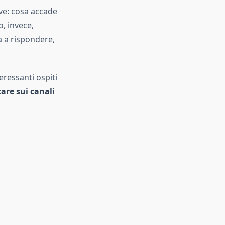
ive: cosa accade
, invece,
 a rispondere,
eressanti ospiti
are sui canali