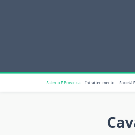
Skip
to
content
Salerno E Provincia
Intrattenimento
Società E
Cav