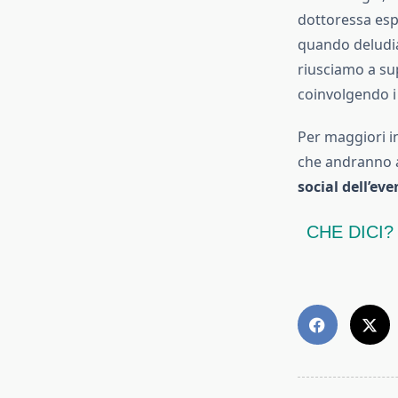
dottoressa espl
quando deludia
riusciamo a su
coinvolgendo i 
Per maggiori in
che andranno ad
social dell’eve
CHE DICI?