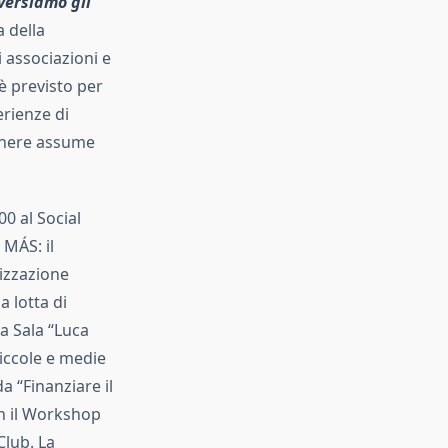
versiamo gli
 della
 associazioni e
 è previsto per
erienze di
genere assume
00 al Social
 MÁS: il
izzazione
a lotta di
la Sala “Luca
piccole e medie
a “Finanziare il
on il Workshop
Club. La