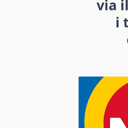
via 
i 