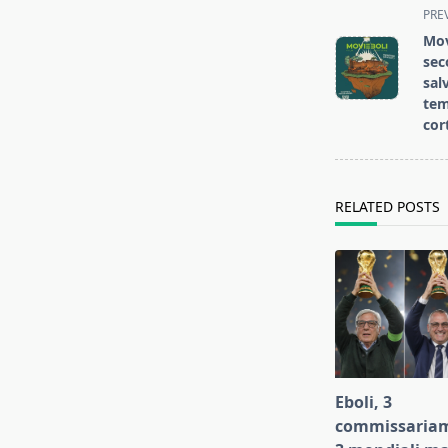
<span
PRE
class="nav-
Mov
subtitle
sec
screen-
sal
tem
reader-
cor
text">Page</s
RELATED POSTS
Eboli, 3
commissariam