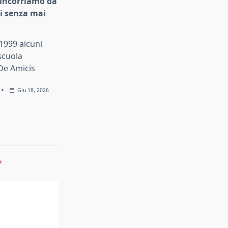
rincorriamo da
ni senza mai
1999 alcuni
 scuola
De Amicis
Giu 18, 2026
*