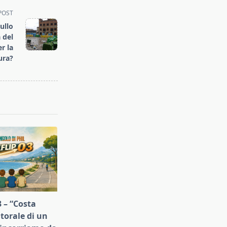
POST
zullo
 del
r la
ura?
 – “Costa
litorale di un