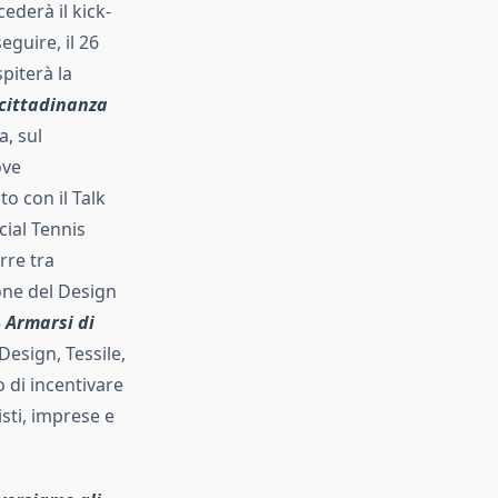
cederà il kick-
eguire, il 26
piterà la
 cittadinanza
a, sul
ove
o con il Talk
cial Tennis
rre tra
ione del Design
 Armarsi di
esign, Tessile,
 di incentivare
sti, imprese e