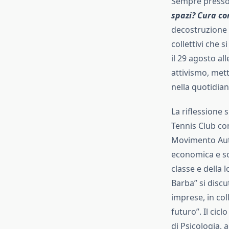
Sempre presso 
spazi? Cura co
decostruzione d
collettivi che 
il 29 agosto al
attivismo, mett
nella quotidian
La riflessione 
Tennis Club co
Movimento Auto
economica e soci
classe e della 
Barba” si discu
imprese, in col
futuro”. Il cic
di Psicologia, a