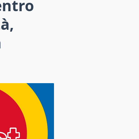
entro
tà,
a