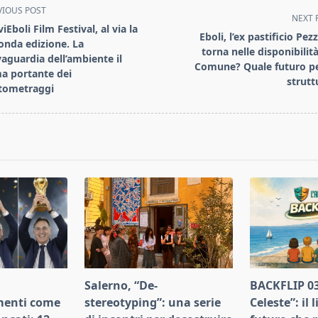
VIOUS POST
NEXT 
iEboli Film Festival, al via la
Eboli, l’ex pastificio Pez
onda edizione. La
torna nelle disponibilità
vaguardia dell’ambiente il
Comune? Quale futuro pe
a portante dei
strutt
tometraggi
pan>
Salerno, “De-
BACKFLIP 03
enti come
stereotyping”: una serie
Celeste”: il 