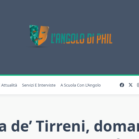
 Attualità
Servizi E Interviste
A Scuola Con L’Angolo
a de’ Tirreni, doman