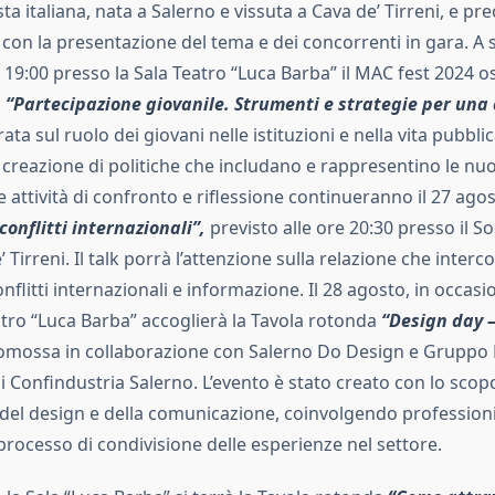
ta italiana, nata a Salerno e vissuta a Cava de’ Tirreni, e pre
 con la presentazione del tema e dei concorrenti in gara. A s
 19:00 presso la Sala Teatro “Luca Barba” il MAC fest 2024 os
a
“Partecipazione giovanile. Strumenti e strategie per una
ata sul ruolo dei giovani nelle istituzioni e nella vita pubblic
 creazione di politiche che includano e rappresentino le nu
 attività di confronto e riflessione continueranno il 27 agost
conflitti internazionali”,
previsto alle ore 20:30 presso il So
 Tirreni. Il talk porrà l’attenzione sulla relazione che interco
nflitti internazionali e informazione. Il 28 agosto, in occas
atro “Luca Barba” accoglierà la Tavola rotonda
“Design day –
romossa in collaborazione con Salerno Do Design e Gruppo D
 Confindustria Salerno. L’evento è stato creato con lo scopo
le del design e della comunicazione, coinvolgendo professioni
processo di condivisione delle esperienze nel settore.