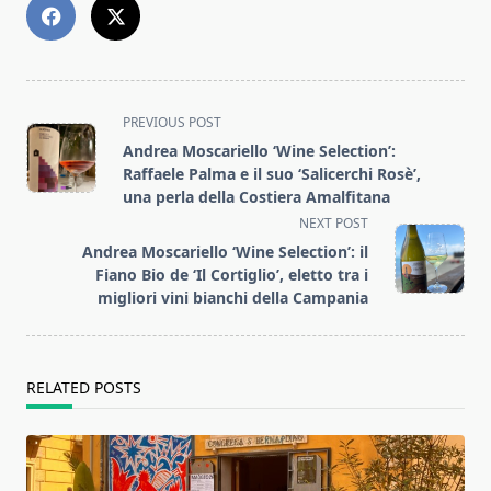
<span
PREVIOUS POST
class="nav-
Andrea Moscariello ‘Wine Selection’:
subtitle
Raffaele Palma e il suo ‘Salicerchi Rosè’,
screen-
una perla della Costiera Amalfitana
reader-
NEXT POST
text">Page</span>
Andrea Moscariello ‘Wine Selection’: il
Fiano Bio de ‘Il Cortiglio’, eletto tra i
migliori vini bianchi della Campania
RELATED POSTS