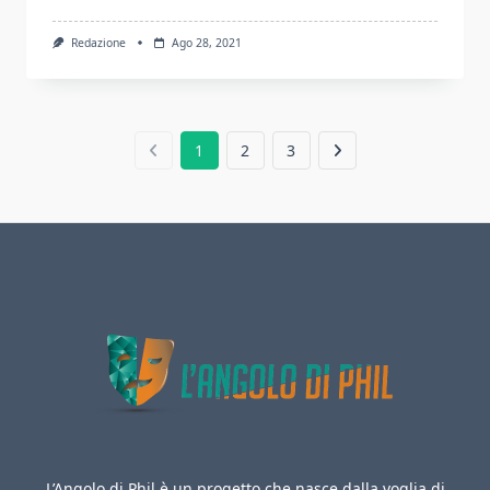
Redazione
Ago 28, 2021
1
2
3
L’Angolo di Phil è un progetto che nasce dalla voglia di