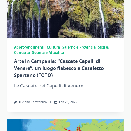
Approfondimenti
Cultura
Salerno e Provincia
Sfizi &
Curiosità
Società e Attualità
Arte in Campania: “Cascate Capelli di
Venere”, un luogo fiabesco a Casaletto
Spartano (FOTO)
Le Cascate dei Capelli di Venere
Luciano Carotenuto
Feb 28, 2022