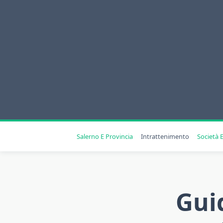
Skip
to
content
Salerno E Provincia
Intrattenimento
Società E
Gui