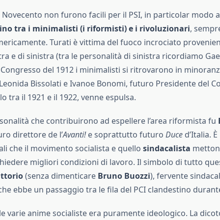
l Novecento non furono facili per il PSI, in particolar modo 
no tra i minimalisti (i riformisti) e i rivoluzionari
, sempr
ericamente. Turati è vittima del fuoco incrociato provenien
tra e di sinistra (tra le personalità di sinistra ricordiamo Ga
 Congresso del 1912 i minimalisti si ritrovarono in minoranza
Leonida Bissolati e Ivanoe Bonomi, futuro Presidente del Co
lo tra il 1921 e il 1922, venne espulsa.
rsonalità che contribuirono ad espellere l’area riformista fu
uro direttore de l’
Avanti!
e soprattutto futuro
Duce
d’Italia. 
eali che il movimento socialista e quello
sindacalista
mettono
hiedere migliori condizioni di lavoro. Il simbolo di tutto que
ittorio
(senza dimenticare
Bruno Buozzi
), fervente sindacal
che ebbe un passaggio tra le fila del PCI clandestino durante
le varie anime socialiste era puramente ideologico. La dicot