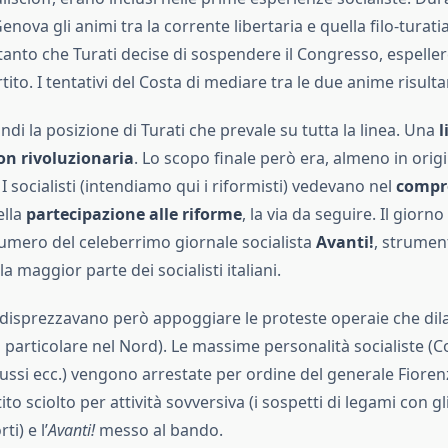
nova gli animi tra la corrente libertaria e quella filo-turati
nto che Turati decise di sospendere il Congresso, espellere
rtito. I tentativi del Costa di mediare tra le due anime risult
ndi la posizione di Turati che prevale su tutta la linea. Una
l
on rivoluzionaria
. Lo scopo finale però era, almeno in origi
 I socialisti (intendiamo qui i riformisti) vedevano nel
compr
ella
partecipazione alle riforme
, la via da seguire. Il giorn
numero del celeberrimo giornale socialista
Avanti!
, strumen
a maggior parte dei socialisti italiani.
on disprezzavano però appoggiare le proteste operaie che di
in particolare nel Nord). Le massime personalità socialiste (Co
mussi ecc.) vengono arrestate per ordine del generale Fiore
tito sciolto per attività sovversiva (i sospetti di legami con gl
i) e l’
Avanti!
messo al bando.