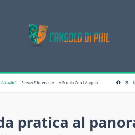
 Attualità
Servizi E Interviste
A Scuola Con L’Angolo
da pratica al pano