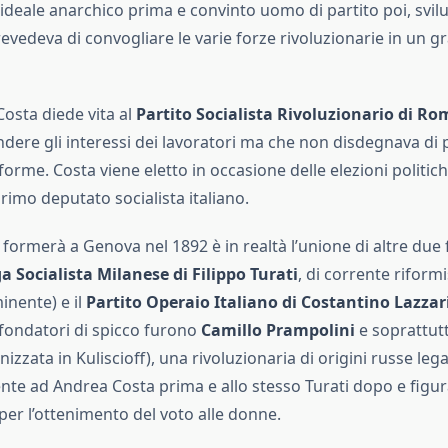
’ideale anarchico prima e convinto uomo di partito poi, svil
evedeva di convogliare le varie forze rivoluzionarie in un g
 Costa diede vita al
Partito Socialista Rivoluzionario di R
ndere gli interessi dei lavoratori ma che non disdegnava di
iforme. Costa viene eletto in occasione delle elezioni politic
 primo deputato socialista italiano.
si formerà a Genova nel 1892 è in realtà l’unione di altre due
a Socialista Milanese di Filippo Turati
, di corrente riform
inente) e il
Partito Operaio Italiano di Costantino Lazzar
i fondatori di spicco furono
Camillo Prampolini
e soprattut
anizzata in Kuliscioff), una rivoluzionaria di origini russe leg
te ad Andrea Costa prima e allo stesso Turati dopo e figura
 per l’ottenimento del voto alle donne.