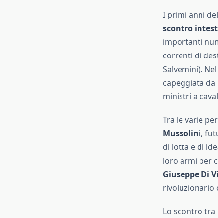
I primi anni de
scontro intesti
importanti num
correnti di des
Salvemini). Nel
capeggiata da 
ministri a caval
Tra le varie pe
Mussolini
, fut
di lotta e di id
loro armi per c
Giuseppe Di V
rivoluzionario 
Lo scontro tra 