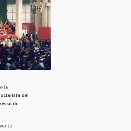
o la
ocialista dei
esso di
rvente