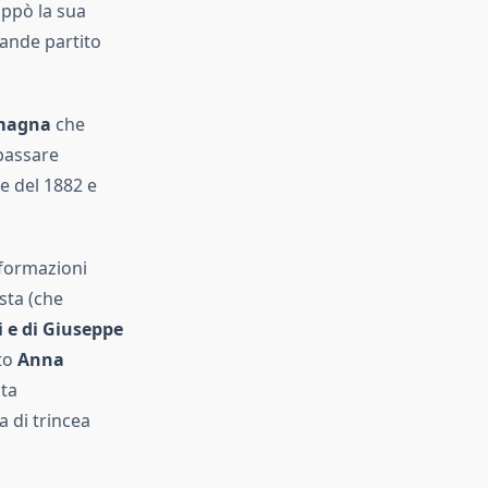
uppò la sua
rande partito
omagna
che
 passare
he del 1882 e
 formazioni
ista (che
i e di Giuseppe
to
Anna
ata
 di trincea