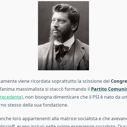
Filippo Turati
camente viene ricordata soprattutto la scissione del
Congre
 l’anima massimalista si staccò formando il
Partito Comunis
precedente)
, non bisogna dimenticare che il PSI è nato da un
rno stesso della sua fondazione.
 anche loro appartenenti alla matrice socialista e che avevan
Kuliscioff, erano inclusi nelle prime esperienze socialiste. Du