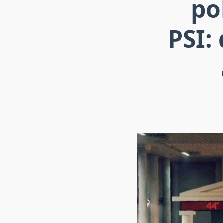
pol
PSI: