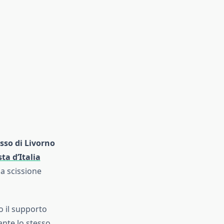
sso di Livorno
ta d’Italia
a scissione
o il supporto
rante lo stesso