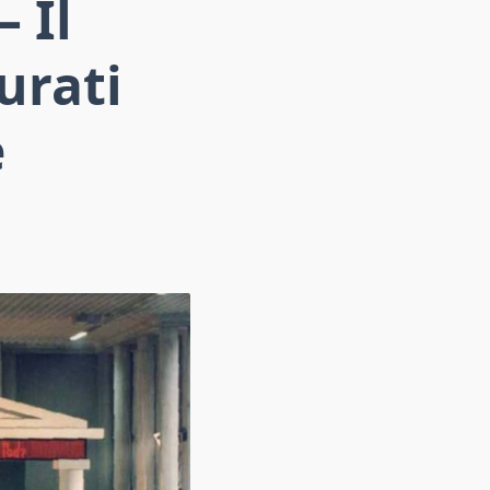
– Il
urati
e