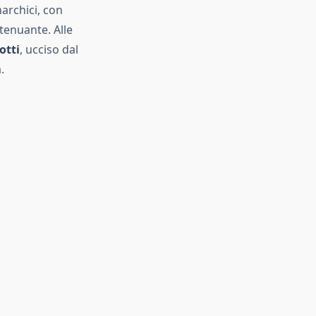
archici, con
stenuante. Alle
otti
, ucciso dal
.