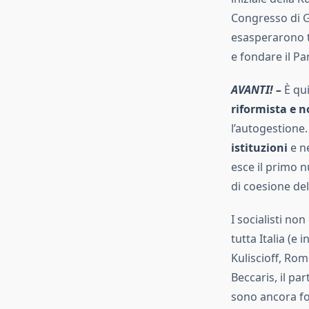
Congresso di Ge
esasperarono ta
e fondare il Pa
AVANTI! –
È qui
riformista e n
l’autogestione.
istituzioni
e n
esce il primo 
di coesione dell
I socialisti n
tutta Italia (e 
Kuliscioff, Ro
Beccaris, il par
sono ancora fort