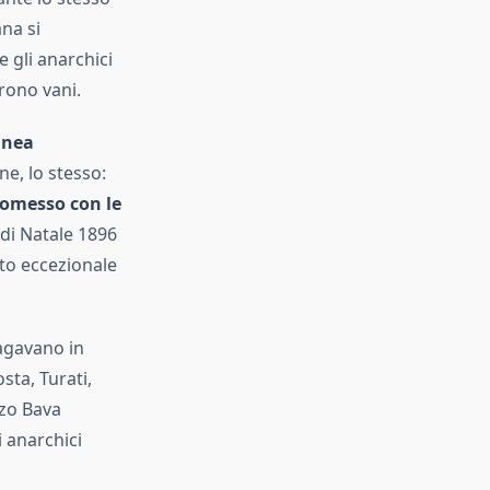
ana si
 gli anarchici
arono vani.
inea
ne, lo stesso:
omesso con le
o di Natale 1896
to eccezionale
lagavano in
sta, Turati,
nzo Bava
i anarchici