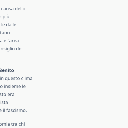
a causa dello
e più
te dalle
etano
 e l’area
nsiglio dei
Benito
È in questo clima
 insieme le
sto era
ista
 il fascismo.
omia tra chi