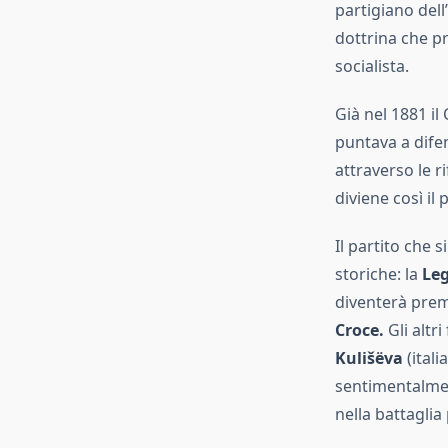
partigiano dell
dottrina che pr
socialista.
Già nel 1881 il
puntava a dife
attraverso le r
diviene così il
Il partito che 
storiche: la
Leg
diventerà prem
Croce.
Gli altr
Kulišëva
(itali
sentimentalmen
nella battaglia